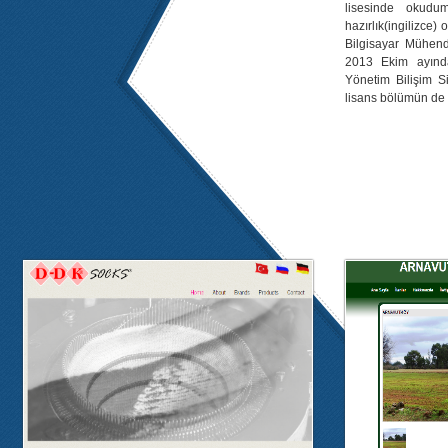
lisesinde okudu
hazırlık(ingilizce)
Bilgisayar Mühen
2013 Ekim ayınd
Yönetim Bilişim S
lisans bölümün de