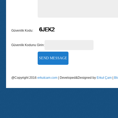
Güvenlik Kodu:
Güvenlik Kodunu Girin:
@Copyright 2016
erkutcam.com
| Developed&Designed by
Erkut Çam
|
Bl